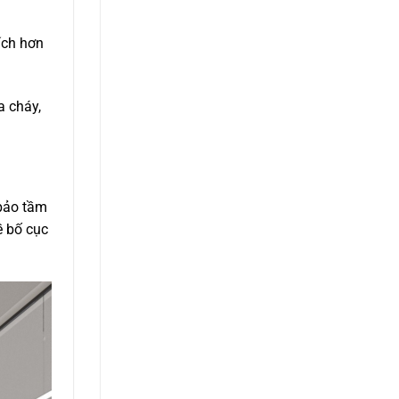
ích hơn
a cháy,
 bảo tầm
ề bố cục