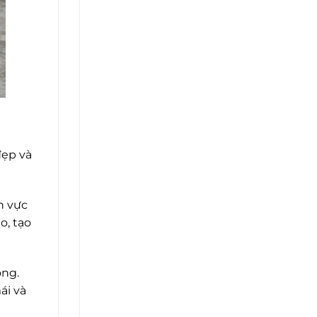
đẹp và
h vực
o, tạo
òng.
ái và