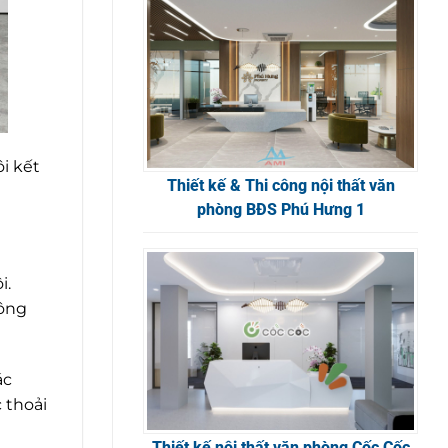
i kết
Thiết kế & Thi công nội thất văn
phòng BĐS Phú Hưng 1
i.
hông
ác
 thoải
Thiết kế nội thất văn phòng Cốc Cốc