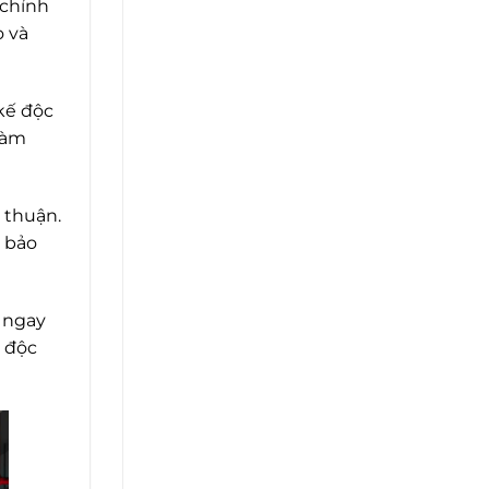
 chỉnh
o và
kế độc
làm
 thuận.
m bảo
 ngay
 độc