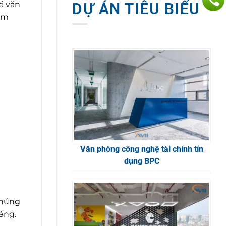
ế văn
DỰ ÁN TIÊU BIỂU
tìm
Văn phòng công nghệ tài chính tín
dụng BPC
chúng
àng.