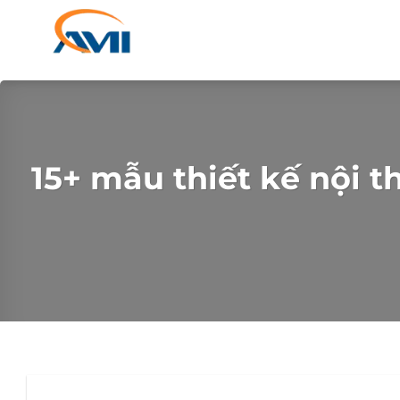
Chuyển
đến
nội
dung
15+ mẫu thiết kế nội 