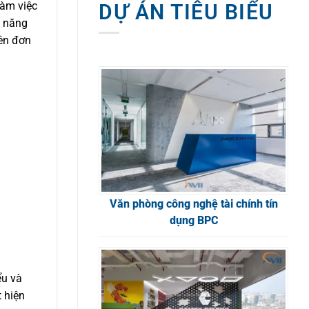
làm việc
DỰ ÁN TIÊU BIỂU
g năng
nên đơn
Văn phòng công nghệ tài chính tín
dụng BPC
ểu và
 hiện