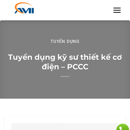
Chuyển
đến
nội
dung
TUYỂN DỤNG
Tuyển dụng kỹ sư thiết kế cơ
điện – PCCC